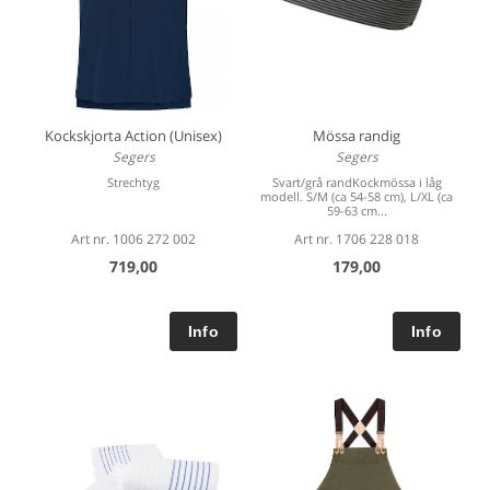
Kockskjorta Action (Unisex)
Mössa randig
Segers
Segers
Strechtyg
Svart/grå randKockmössa i låg
modell. S/M (ca 54-58 cm), L/XL (ca
59-63 cm...
Art nr. 1006 272 002
Art nr. 1706 228 018
719,00
179,00