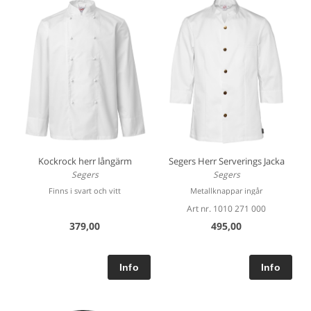
Kockrock herr långärm
Segers Herr Serverings Jacka
Segers
Segers
Finns i svart och vitt
Metallknappar ingår
Art nr. 1010 271 000
379,00
495,00