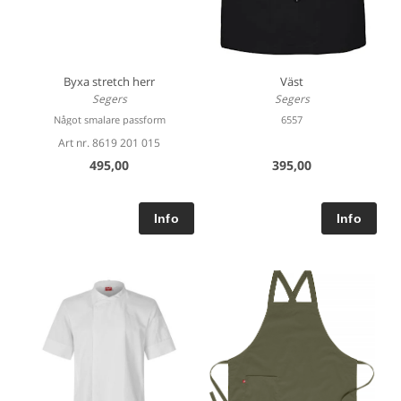
Byxa stretch herr
Väst
Segers
Segers
Något smalare passform
6557
Art nr. 8619 201 015
495,00
395,00