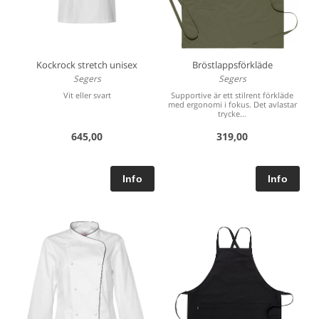
Kockrock stretch unisex
Bröstlappsförkläde
Segers
Segers
Vit eller svart
Supportive är ett stilrent förkläde
med ergonomi i fokus. Det avlastar
trycke...
645,00
319,00