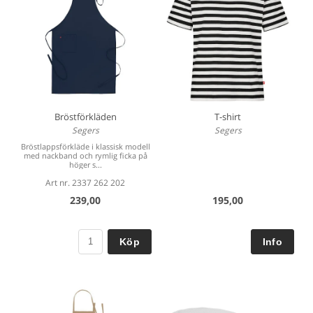
Bröstförkläden
T-shirt
Segers
Segers
Bröstlappsförkläde i klassisk modell
med nackband och rymlig ficka på
höger s...
Art nr. 2337 262 202
239,00
195,00
Köp