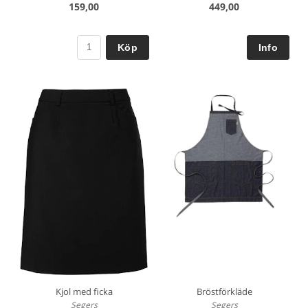
159,00
449,00
Köp
Kjol med ficka
Bröstförkläde
Segers
Segers