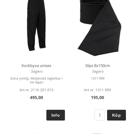
Kockbyxa unisex
Slips 8x150cm
Segers
Segers
Extra rymlig. Midjevidd reglerbar i
1311 999
tre lägen
Art nr. 2116 201 015
Art nr. 1311 999
495,00
195,00
Köp