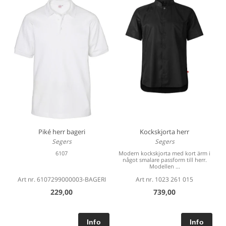
Piké herr bageri
Kockskjorta herr
Segers
Segers
6107
Modern kockskjorta med kort ärm i
något smalare passform till herr.
Modellen ...
Art nr. 6107299000003-BAGERI
Art nr. 1023 261 015
229,00
739,00