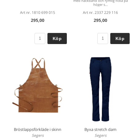
med nackband och rymlig ficka på
höger s...
Art nr. 1810 699 015
Art nr. 2337 229 116
295,00
295,00
Köp
Köp
Bröstlappsförkläde i skinn
Byxa stretch dam
Segers
Segers