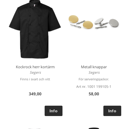
Kockrock herr kortärm
Metall knappar
Segers
Segers
Finns i svart och vitt
För serveringsjackor.
Art nr. 1001 199105-1
349,00
58,00