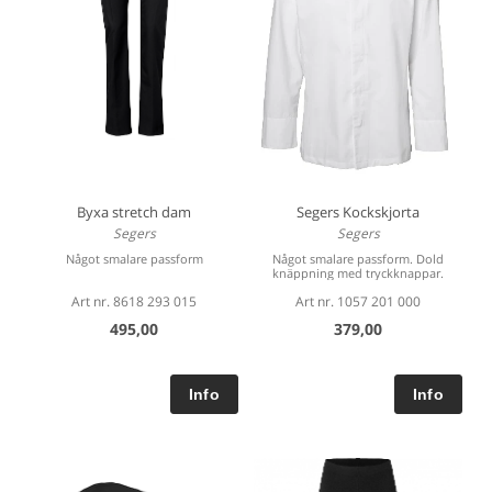
Byxa stretch dam
Segers Kockskjorta
Segers
Segers
Något smalare passform
Något smalare passform. Dold
knäppning med tryckknappar.
Art nr. 8618 293 015
Art nr. 1057 201 000
495,00
379,00