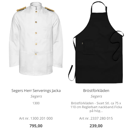
Segers Herr Serverings Jacka
Bröstförkläden
Segers
Segers
1300
Bröstförkläden - Svart Stl. ca 75 x
110 cm Reglerbart nackband.Ficka
på hög...
Art nr. 1300 201 000
Art nr. 2337 280 015
795,00
239,00