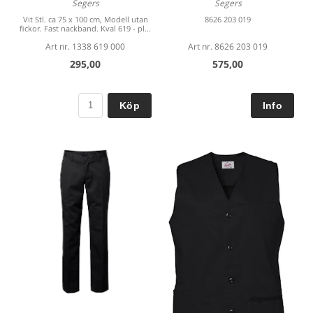
Segers
Segers
Vit Stl. ca 75 x 100 cm, Modell utan
8626 203 019
fickor. Fast nackband. Kval 619 - pl...
Art nr. 1338 619 000
Art nr. 8626 203 019
295,00
575,00
Köp