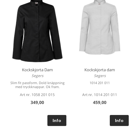
Kockskjorta Dam
Kockskjorta dam
Segers
Segers
Slim fit passform. Dold knäppning
1014 201 011
med tryckknappar. Ok fram.
Art nr. 1058 201 015
Art nr. 1014 201 011
349,00
459,00