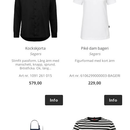
Kockskjorta
Piké dam bageri
Segers
Segers
Slimfit passform. Lång ärm med
Figurformad med kort ärm
manschett, knapp, sprund.
Bröstficka. Ok, läng...
Art nr. 1091 261 015
Art nr. 6106299000003-BAGERI
579,00
229,00