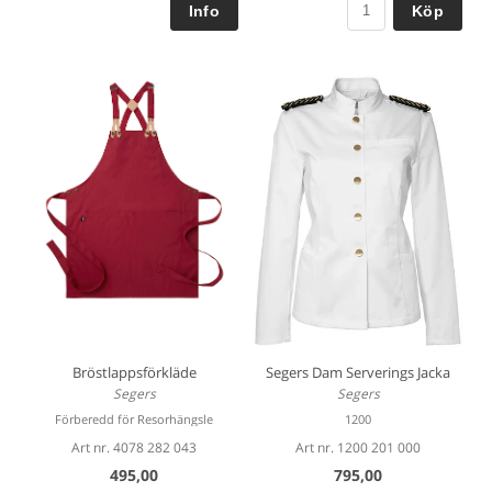
Köp
Bröstlappsförkläde
Segers Dam Serverings Jacka
Segers
Segers
Förberedd för Resorhängsle
1200
Art nr. 4078 282 043
Art nr. 1200 201 000
495,00
795,00