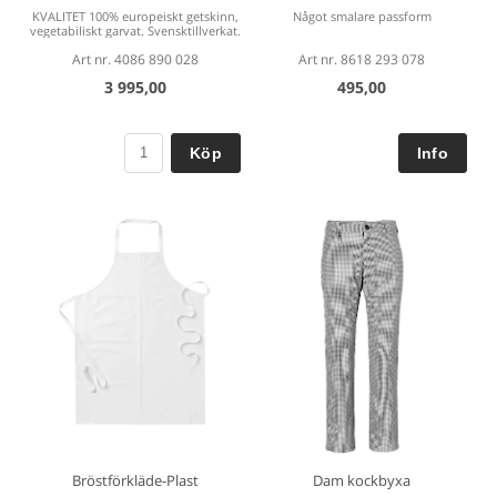
KVALITET 100% europeiskt getskinn,
Något smalare passform
vegetabiliskt garvat. Svensktillverkat.
Art nr. 4086 890 028
Art nr. 8618 293 078
3 995,00
495,00
Köp
Bröstförkläde-Plast
Dam kockbyxa