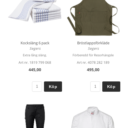
Kocksläng 6 pack
Bröstlappsförkläde
Segers
Segers
Extra lång släng.
Förberedd för Resorhängsle
Art nr. 1819 799 068
Art nr. 4078 282 189
445,00
495,00
Köp
Köp