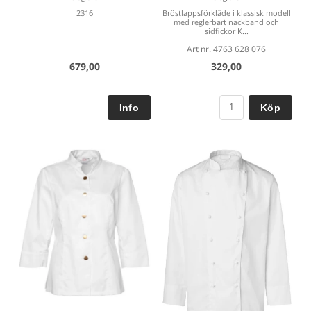
2316
Bröstlappsförkläde i klassisk modell
med reglerbart nackband och
sidfickor K...
Art nr. 4763 628 076
679,00
329,00
Köp