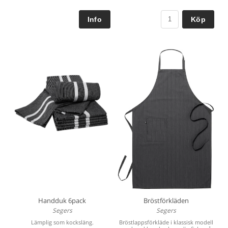
Köp
Handduk 6pack
Bröstförkläden
Segers
Segers
Lämplig som kocksläng.
Bröstlappsförkläde i klassisk modell