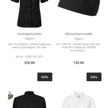
Kockskjorta Dam
Mössa barnmodell
Segers
Segers
Slim fit passform. Dold knäppning
Art 1706 201 Modell med resår bak.
med tryckknappar. Ok fram
Tvätt 85°C.Material: 50/50%
bomull/pol...
Art nr. 1056 201 015
329,00
139,00