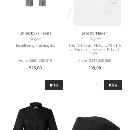
Unisexbyxa Pepita
Bröstförkläden
Segers
Segers
Resårlinning med dragsko
Bröstförkläden - Vit Stl. ca 75 x 110
cmReglerbart nackband. Ficka på
höger ...
Art nr. 8601 203 019
Art nr. 2337 280 000
525,00
239,00
Köp