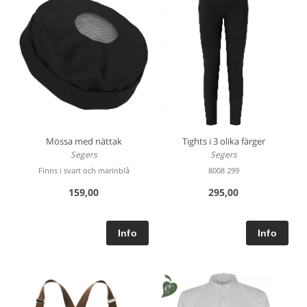
Mössa med nättak
Tights i 3 olika färger
Segers
Segers
Finns i svart och marinblå
8008 299
159,00
295,00