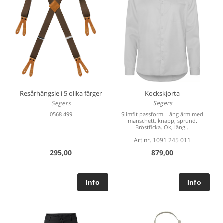
Resårhängsle i 5 olika färger
Kockskjorta
Segers
Segers
0568 499
Slimfit passform. Lång ärm med
manschett, knapp, sprund.
Bröstficka. Ok, läng...
Art nr. 1091 245 011
295,00
879,00