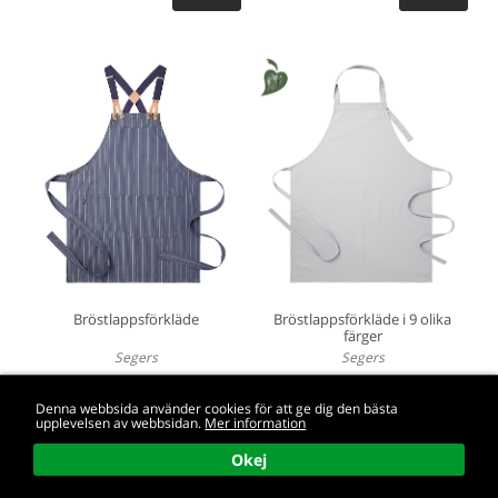
Bröstlappsförkläde
Bröstlappsförkläde i 9 olika
färger
Segers
Segers
Förberedd för Resorhängsle
Ca 75 x 90 cm. Reglerbart nackband
med knappar. Inga fickor. Modell:
Denna webbsida använder cookies för att ge dig den bästa
4574Sto...
upplevelsen av webbsidan.
Mer information
Art nr. 4078 237 076
Okej
495,00
269,00
från