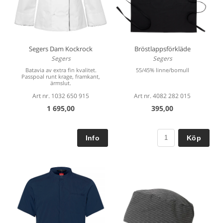
Segers Dam Kockrock
Bröstlappsförkläde
Segers
Segers
Batavia av extra fin kvalitet.
55/45% linne/bomull
Passpoal runt krage, framkant,
ärmslut.
Art nr. 1032 650 915
Art nr. 4082 282 015
1 695,00
395,00
Köp