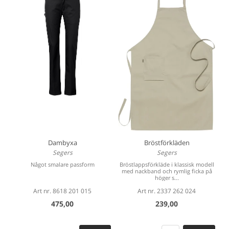
Dambyxa
Bröstförkläden
Segers
Segers
Något smalare passform
Bröstlappsförkläde i klassisk modell
med nackband och rymlig ficka på
höger s...
Art nr. 8618 201 015
Art nr. 2337 262 024
475,00
239,00