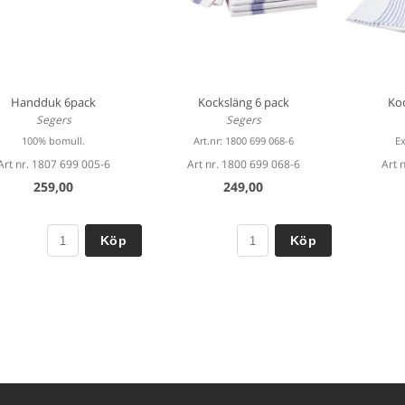
Handduk 6pack
Kocksläng 6 pack
Koc
Segers
Segers
100% bomull.
Art.nr: 1800 699 068-6
Ex
Art nr. 1807 699 005-6
Art nr. 1800 699 068-6
Art 
259,00
249,00
Köp
Köp