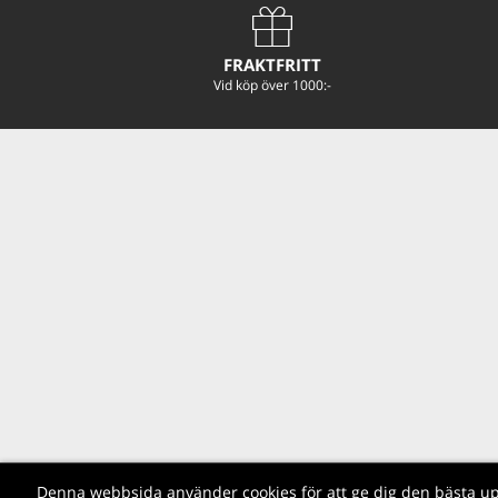
FRAKTFRITT
Vid köp över 1000:-
Denna webbsida använder cookies för att ge dig den bästa u