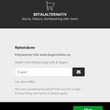
BETALALTERNATIV
Klarna, Faktura, Kortbetalning eller Swish
Nyhetsbrev
Erbjudande från www.bagerikläder.se
Kläder inom Restaurang Cafe & Bageri
Läs våra villkor
This site is protected by reCAPTCHA and the Google
Privacy Policy
and
Terms of Service
apply.
Okej