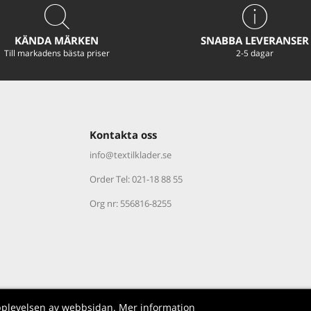
KÄNDA MÄRKEN
SNABBA LEVERANSER
Till markadens bästa priser
2-5 dagar
Kontakta oss
info@textilklader.
se
Order Tel: 021-18 88 55
Org nr: 556816-8255
pplevelsen av webbsidan.
Mer information