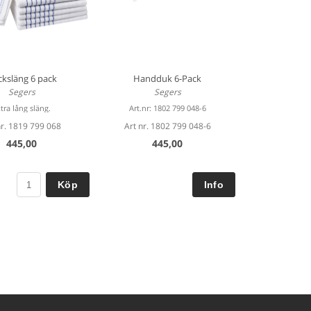
ksläng 6 pack
Handduk 6-Pack
Segers
Segers
tra lång släng.
Art.nr: 1802 799 048-6
nr. 1819 799 068
Art nr. 1802 799 048-6
445,00
445,00
Köp