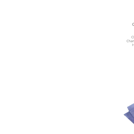
C
Cham
H