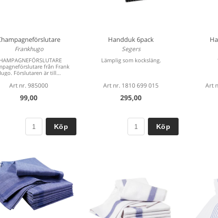
Champagneförslutare
Handduk 6pack
Ha
Frankhugo
Segers
HAMPAGNEFÖRSLUTARE
Lämplig som kocksläng.
pagneförslutare från Frank
ugo. Förslutaren är till...
Art nr. 985000
Art nr. 1810 699 015
Art 
99,00
295,00
Köp
Köp