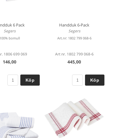
ndduk 6 Pack
Handduk 6-Pack
Segers
Segers
100% bomull
Art.nr: 1802 799 068-6
nr. 1806 699 069
Art nr. 1802 799 068-6
146,00
445,00
Köp
Köp