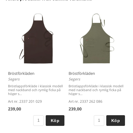
Material: 65/35 % återvunnen polyester/bomull - Twill -
210g/m²
Bröstförkläden
Bröstförkläden
Segers
Segers
Bröstlappsförkläde i klassisk modell
Bröstlappsförkläde i klassisk modell
med nackband och rymlig ficka på
med nackband och rymlig ficka på
höger s...
höger s...
Art nr. 2337 201 029
Art nr. 2337 262 086
239,00
239,00
Köp
Köp