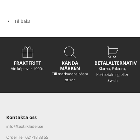
Tillbaka
FRAKTFRITT
KÄNDA
BETALALTERNATIV
MÄRKEN
Vid köp över 1000:-
Klarna, Faktura,
Till markadens bästa
Kortbetalning eller
priser
Swish
Kontakta oss
info@textilklader.
se
Order Tel: 021-18 88 55