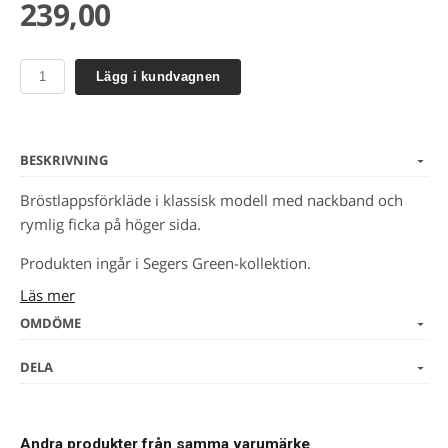
239,00
Lägg i kundvagnen
BESKRIVNING
Bröstlappsförkläde i klassisk modell med nackband och
rymlig ficka på höger sida.
Produkten ingår i Segers Green-kollektion.
Läs mer
Mörkblå
OMDÖME
75 X 110 cm
Miljöbättre tyg
DELA
Reglerbart nackband
Nyckelhälla och hank för upphängning
Tvättbar i 85°C
Andra produkter från samma varumärke