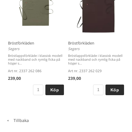
Bröstförkläden
Bröstförkläden
Segers
Segers
Bröstlappsförkläde i klassisk modell
Bröstlappsförkläde i klassisk modell
med nackband och rymlig ficka på
med nackband och rymlig ficka på
höger s...
höger s...
Art nr. 2337 262 086
Art nr. 2337 262 029
239,00
239,00
Köp
Köp
Tillbaka