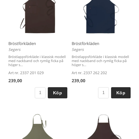
Bröstförkläden
Bröstförkläden
Segers
Segers
Bröstlappsförkläde i klassisk modell
Bröstlappsförkläde i klassisk modell
med nackband och rymlig ficka på
med nackband och rymlig ficka på
höger s...
höger s...
Art nr. 2337 201 029
Art nr. 2337 262 202
239,00
239,00
Köp
Köp