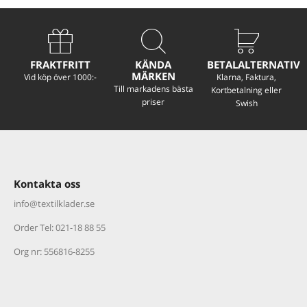
FRAKTFRITT
KÄNDA
BETALALTERNATIV
MÄRKEN
Vid köp över 1000:-
Klarna, Faktura,
Till markadens bästa
Kortbetalning eller
priser
Swish
Kontakta oss
info@textilklader.
se
Order Tel: 021-18 88 55
Org nr: 556816-8255