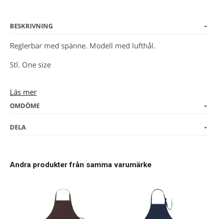
BESKRIVNING
Reglerbar med spänne. Modell med lufthål.
Stl. One size
Läs mer
Kval 699
OMDÖME
Ej tvättbar.
DELA
015 svart
Andra produkter från samma varumärke