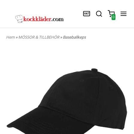
0
Hem
»
MÖSSOR & TILLBEHÖR
» Baseballkeps