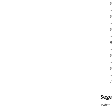
6
6
6
6
6
6
6
6
6
6
6
6
7
Sege
Tvätta 