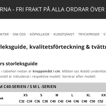
NA - FRI FRAKT PÅ ALLA ORDRAR ÖVER
UKTER
OM OSS
KÖPVILLKOR
KUNDTJÄNST
TRYCKPRISER
S
leksguide, kvalitetsförteckning & tvätt
rs storleksguide
 i tabellen nedan är
kroppsmått i cm
. Måtten tas iklädd underklä
vidd är inkluderat i respektive modell. Varierar efter modell.
 C40-SERIEN / S M L -SERIEN
XS
S
M
L
XL
XX
lek
C32
C34
C36
C38
C40
C42
C44
C46
C48
C50
C52