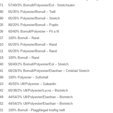
71
57/40/3% Bomull/Polyester/Eol - Stretchsatin
80
65/35% Polyester/Bomull – Twill
90
65/35% Polyester/Bomull – Stretch
05
80/20% Polyester/Bomull – Poplin
06
60/40% Bomull/Polyester – Fil a fil
07
100% Bomull – Rand
10
65/35% Polyester/Bomull – Rand
11
65/35% Polyester/Bomull – Rand
18
100% Bomull – Rand
40
58/40/2% Bomull/Polyester/Eol – Stretch
41
68/29/3% Bomull/Polyester/Elasthan – Crinklad Stretch
99
100% Polyester – Softshell
10
45/55% Ull/Polyester – Gabardin
42
60/38/2% Ull/Polyester/Lycra – Bistretch
49
44/54/2% Ull/Polyester/Elasthan – Bistretch
52
44/54/2% Ull/Polyester/Elasthan – Bistretch
01
100% Bomull - Plaggfärgad kraftig twill