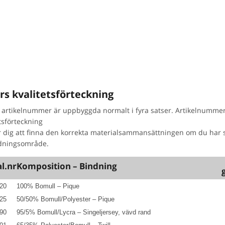
rs kvalitetsförteckning
 artikelnummer är uppbyggda normalt i fyra satser. Artikelnummer_
tsförteckning
r dig att finna den korrekta materialsammansättningen om du har s
dningsområde.
l.nr
Komposition – Bindning
20
100% Bomull – Pique
25
50/50% Bomull/Polyester – Pique
90
95/5% Bomull/Lycra – Singeljersey, vävd rand