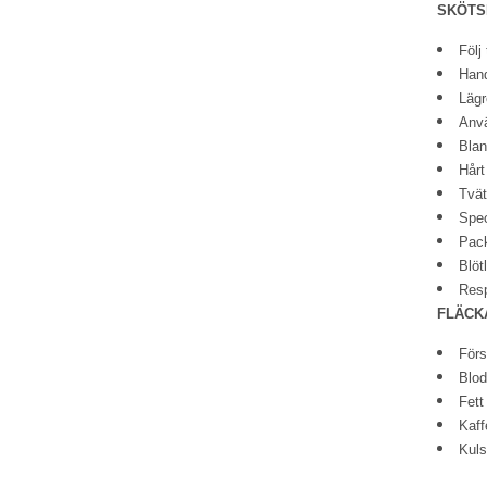
SKÖTS
Följ
Hand
Lägr
Anvä
Blan
Hårt
Tvät
Spec
Pack
Blöt
Resp
FLÄCK
Förs
Blod
Fett
Kaff
Kuls