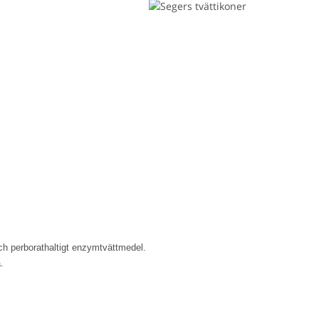
och perborathaltigt enzymtvättmedel.
.