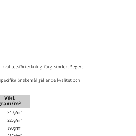
kvalitetsförteckning_färg_storlek. Segers
pecifika önskemål gällande kvalitet och
Vikt
gram/m²
240
g/m²
225
g/m²
190
g/m²