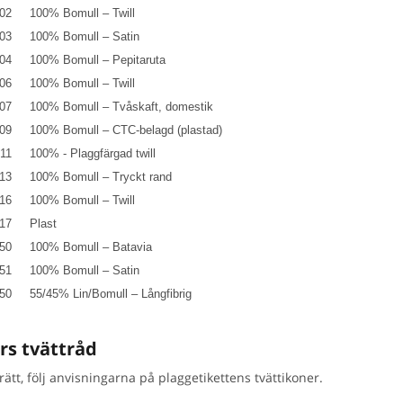
02
100% Bomull – Twill
03
100% Bomull – Satin
04
100% Bomull – Pepitaruta
06
100% Bomull – Twill
07
100% Bomull – Tvåskaft, domestik
09
100% Bomull – CTC-belagd (plastad)
11
100% - Plaggfärgad twill
13
100% Bomull – Tryckt rand
16
100% Bomull – Twill
17
Plast
50
100% Bomull – Batavia
51
100% Bomull – Satin
50
55/45% Lin/Bomull – Långfibrig
rs tvättråd
rätt, följ anvisningarna på plaggetikettens tvättikoner.