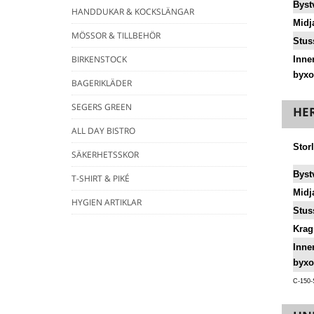
Byst
HANDDUKAR & KOCKSLÄNGAR
Midj
MÖSSOR & TILLBEHÖR
Stus
BIRKENSTOCK
Inne
byxo
BAGERIKLÄDER
SEGERS GREEN
HER
ALL DAY BISTRO
Stor
SÄKERHETSSKOR
Byst
T-SHIRT & PIKÉ
Midj
HYGIEN ARTIKLAR
Stus
Krag
Inne
byxo
C-150-