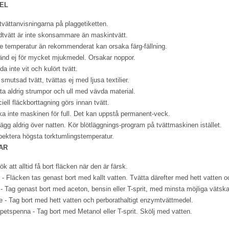
EL
 tvättanvisningarna på plaggetiketten.
tvätt är inte skonsammare än maskintvätt.
e temperatur än rekommenderat kan orsaka färg-fällning.
nd ej för mycket mjukmedel. Orsakar noppor.
da inte vit och kulört tvätt.
 smutsad tvätt, tvättas ej med ljusa textilier.
ta aldrig strumpor och ull med vävda material.
iell fläckborttagning görs innan tvätt.
a inte maskinen för full. Det kan uppstå permanent-veck.
lägg aldrig över natten. Kör blötläggnings-program på tvättmaskinen istället.
ektera högsta torktumlingstemperatur.
AR
ök att alltid få bort fläcken när den är färsk.
 - Fläcken tas genast bort med kallt vatten. Tvätta därefter med hett vatten 
 - Tag genast bort med aceton, bensin eller T-sprit, med minsta möjliga vätska
e - Tag bort med hett vatten och perborathaltigt enzymtvättmedel.
petspenna - Tag bort med Metanol eller T-sprit. Skölj med vatten.