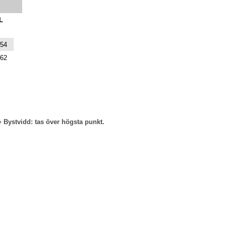
L
54
62
= Bystvidd: tas över högsta punkt.