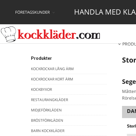
HANDLA MED KLAR
FÖRETAGSKUNDER
PROD
Stor
Produkter
KOCKROCKAR LÅNG ÄRM
KOCKROCKAR KORT ÄRM
Sege
KOCKBYXOR
Måtten
Rörelse
RESTAURANGKLÄDER
MIDJEFÖRKLÄDEN
DAM
BRÖSTFÖRKLÄDEN
Stor
BARN KOCKKLÄDER