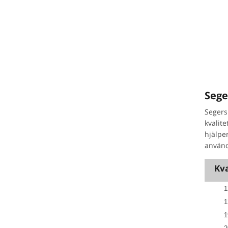
Sege
Segers
kvalite
hjälpe
använ
Kva
1
1
1