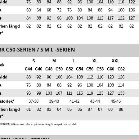
vidd
76
80
84
88
92
96
100
104
110
116
122
a
60
64
68
72
76
80
84
88
94
100
106
s
84
88
92
96
100
104
108
112
117
122
127
rben längd
82
82
82
82
82
82
82
82
82
82
82
r*
R C50-SERIEN / S M L -SERIEN
S
M
L
XL
XXL
lek
C44
C46
C48
C50
C52
C54
C56
C58
C60
C62
vidd
88
92
96
100
104
108
112
116
120
126
a
76
80
84
88
92
96
100
104
108
114
s
95
99
103
107
111
115
119
123
127
133
storlek*
37-38
39-40
41-42
43-44
45-46
rben längd
81
82
83
84
85
86
87
87
88
88
r*
SERIEN tillkommer +6 cm på innerlängd i respektive storlek.