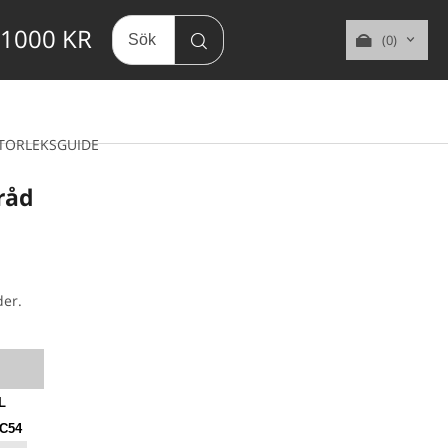
 1000 KR
(0)
TORLEKSGUIDE
råd
der.
L
C54