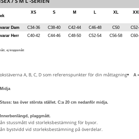
SEX / S M L -SERIEN
XS
S
M
L
XL
XX
lek
varar Dam
C34-36
C38-40
C42-44
C46-48
C50
C52-
varar Herr
C40-42
C44-46
C48-50
C52-54
C56-58
C60-
mått, ej kroppsmått
A 
 Midja
Stuss: tas över största stället. C:a 20 cm nedanför midja.
 Innerbenlängd, plaggmått.
rån stussmått vid storleksbestämning för byxor.
rån bystvidd vid storleksbestämning på överdelar.