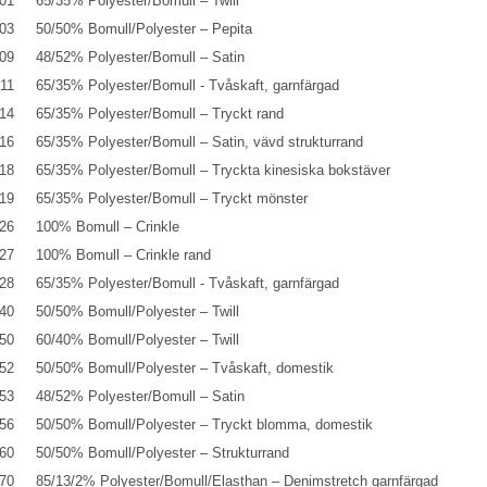
01
65/35% Polyester/Bomull – Twill
03
50/50% Bomull/Polyester – Pepita
09
48/52% Polyester/Bomull – Satin
11
65/35% Polyester/Bomull - Tvåskaft, garnfärgad
14
65/35% Polyester/Bomull – Tryckt rand
16
65/35% Polyester/Bomull – Satin, vävd strukturrand
18
65/35% Polyester/Bomull – Tryckta kinesiska bokstäver
19
65/35% Polyester/Bomull – Tryckt mönster
26
100% Bomull – Crinkle
27
100% Bomull – Crinkle rand
28
65/35% Polyester/Bomull - Tvåskaft, garnfärgad
40
50/50% Bomull/Polyester – Twill
50
60/40% Bomull/Polyester – Twill
52
50/50% Bomull/Polyester – Tvåskaft, domestik
53
48/52% Polyester/Bomull – Satin
56
50/50% Bomull/Polyester – Tryckt blomma, domestik
60
50/50% Bomull/Polyester – Strukturrand
70
85/13/2% Polyester/Bomull/Elasthan – Denimstretch garnfärgad