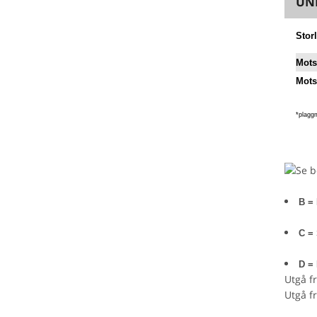
UNI
Stor
Mots
Mots
*plagg
B =
C = 
D =
Utgå f
Utgå f