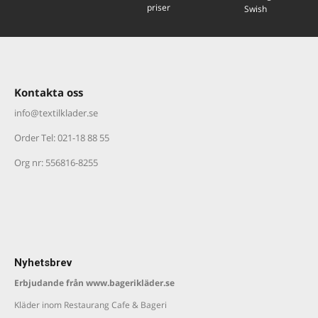
priser
Swish
Kontakta oss
info@textilklader.
se
Order Tel: 021-18 88 55
Org nr: 556816-8255
Nyhetsbrev
Erbjudande från www.bagerikläder.se
Kläder inom Restaurang Cafe & Bageri