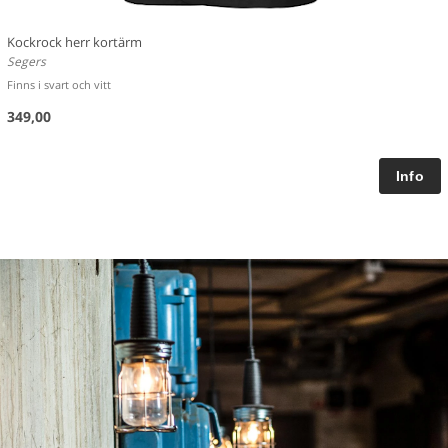
Kockrock herr kortärm
Segers
Finns i svart och vitt
349,00