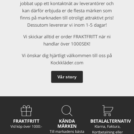
jobbat upp ett kontaktnät av leverantörer och
kan därför erbjuda er de flesta märken som
finns på marknaden till otroligt attraktivt pris!
Dessutom levererar vi inom 1-5 dagar!
Vi skickar alltid er order FRAKTFRITT när ni
handlar över 1000SEK!
Vi önskar dig hjärtligt välkommen till oss på
Kockkläder.com
Vår story
FRAKTFRITT
KÄNDA
BETALALTERNATIV
MÄRKEN
Vid köp över 1000:-
Klarna, Faktura,
Till markadens bästa
Kortbetalning eller