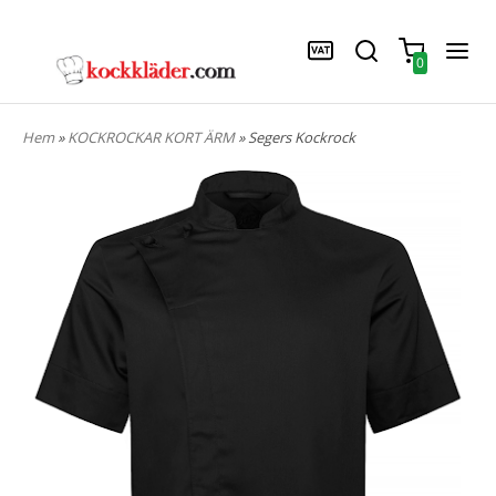
0
Hem
»
KOCKROCKAR KORT ÄRM
» Segers Kockrock