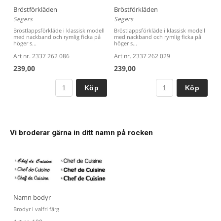
Bröstförkläden
Bröstförkläden
Segers
Segers
Bröstlappsförkläde i klassisk modell
Bröstlappsförkläde i klassisk modell
med nackband och rymlig ficka på
med nackband och rymlig ficka på
höger s...
höger s...
Art nr. 2337 262 086
Art nr. 2337 262 029
239,00
239,00
Köp
Köp
Vi broderar gärna in ditt namn på rocken
Namn bodyr
Brodyr i valfri färg