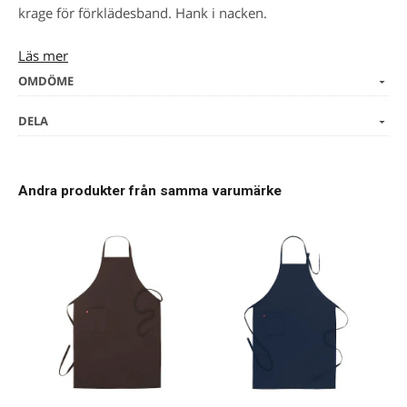
krage för förklädesband. Hank i nacken.
Läs mer
Storlekar:
C44–C60
OMDÖME
Färger:
DELA
000 vit,
015 svart
Andra produkter från samma varumärke