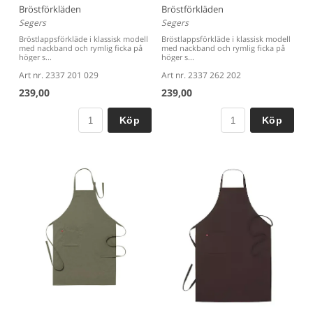
Bröstförkläden
Bröstförkläden
Segers
Segers
Bröstlappsförkläde i klassisk modell
Bröstlappsförkläde i klassisk modell
med nackband och rymlig ficka på
med nackband och rymlig ficka på
höger s...
höger s...
Art nr. 2337 201 029
Art nr. 2337 262 202
239,00
239,00
Köp
Köp