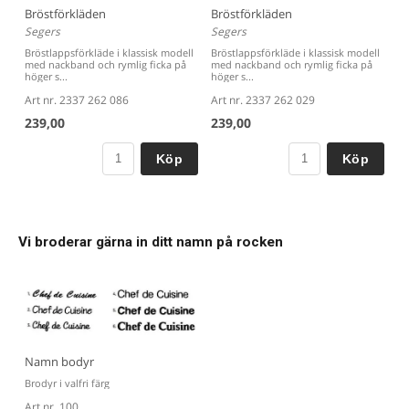
Bröstförkläden
Bröstförkläden
Segers
Segers
Bröstlappsförkläde i klassisk modell
Bröstlappsförkläde i klassisk modell
med nackband och rymlig ficka på
med nackband och rymlig ficka på
höger s...
höger s...
Art nr. 2337 262 086
Art nr. 2337 262 029
239,00
239,00
Köp
Köp
Vi broderar gärna in ditt namn på rocken
Namn bodyr
Brodyr i valfri färg
Art nr. 100