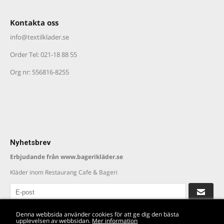
Kontakta oss
info@textilklader.
se
Order Tel: 021-18 88 55
Org nr: 556816-8255
Nyhetsbrev
Erbjudande från www.bagerikläder.se
Kläder inom Restaurang Cafe & Bageri
Läs våra villkor
Denna webbsida använder cookies för att ge dig den bästa
upplevelsen av webbsidan.
Mer information