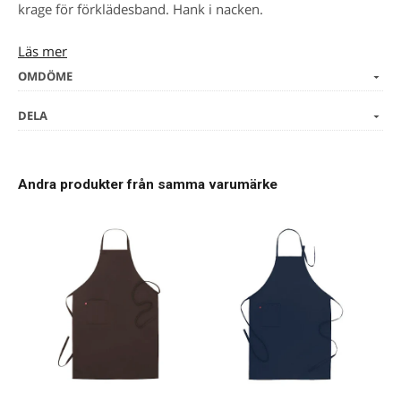
krage för förklädesband. Hank i nacken.
Läs mer
Storlekar:
C44–C60
OMDÖME
Färger:
DELA
000 vit,
015 svart
Andra produkter från samma varumärke