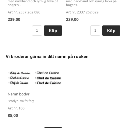
med nackband och rymlig ficka på
med nackband och rymlig ficka på
höger s...
höger s...
Art nr. 2337 262 086
Art nr. 2337 262 029
239,00
239,00
Köp
Köp
Vi broderar gärna in ditt namn på rocken
Namn bodyr
Brodyr i valfri färg
Art nr. 100
85,00