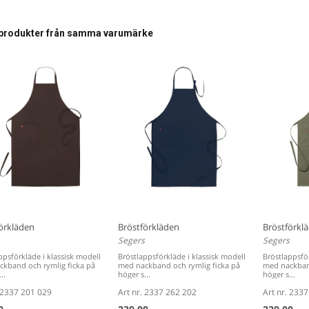
Max 8
produkter från samma varumärke
örkläden
Bröstförkläden
Bröstförkl
Segers
Segers
ppsförkläde i klassisk modell
Bröstlappsförkläde i klassisk modell
Bröstlappsför
kband och rymlig ficka på
med nackband och rymlig ficka på
med nackband
..
höger s...
höger s...
. 2337 201 029
Art nr. 2337 262 202
Art nr. 233