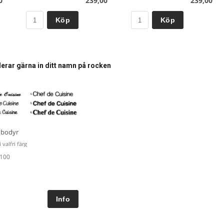
0
239,00
239,00
Köp
Köp
derar gärna in ditt namn på rocken
bodyr
 valfri färg
 100