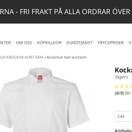
NA - FRI FRAKT PÅ ALLA ORDRAR ÖVER
UKTER
OM OSS
KÖPVILLKOR
KUNDTJÄNST
TRYCKPRISER
S
KOCKROCKAR KORT ÄRM
» Kockrock herr kortärm
Kock
Segers
(
0
/5)
Bli
Artikel