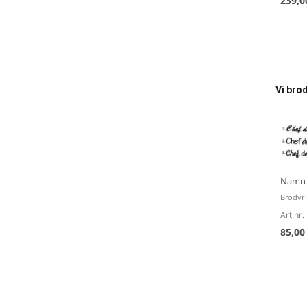
239,0
Vi bro
Namn 
Brodyr i
Art nr.
85,00