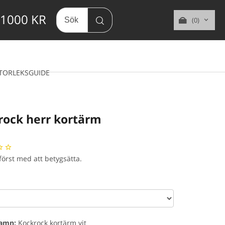
 1000 KR
(0)
TORLEKSGUIDE
rock herr kortärm
 först med att betygsätta.
namn:
Kockrock kortärm vit