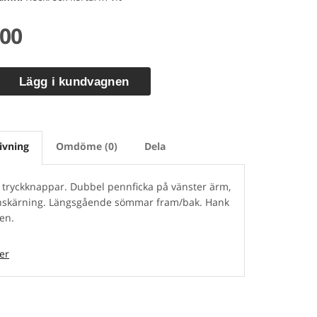
,00
Lägg i kundvagnen
ivning
Omdöme (0)
Dela
 tryckknappar. Dubbel pennficka på vänster ärm,
nskärning. Längsgående sömmar fram/bak. Hank
en.
l: 1003
er
Vit 201000
ek: C44-C64
et: 65/35% polyester/bomull, twill. 210g/m².
åd: