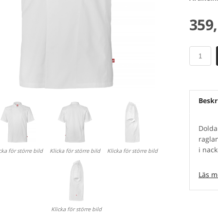
359
Beskr
Dolda
ragla
i nack
cka för större bild
Klicka för större bild
Klicka för större bild
Model
Läs m
Färg: 
Storl
Kvalit
Klicka för större bild
Tvättr