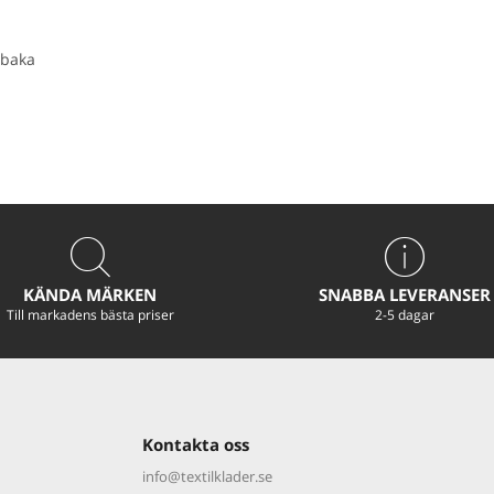
baka
KÄNDA MÄRKEN
SNABBA LEVERANSER
Till markadens bästa priser
2-5 dagar
Kontakta oss
info@textilklader.
se