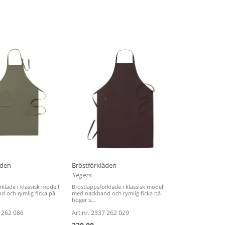
5°
äden
Bröstförkläden
Segers
kläde i klassisk modell
Bröstlappsförkläde i klassisk modell
 och rymlig ficka på
med nackband och rymlig ficka på
höger s...
7 262 086
Art nr. 2337 262 029