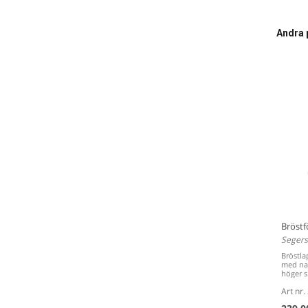
Andra 
Bröstf
Segers
Bröstla
med nac
höger s.
Art nr