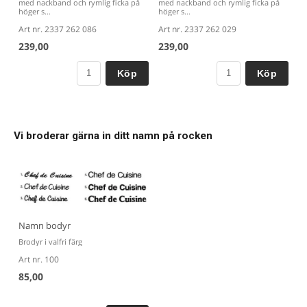
med nackband och rymlig ficka på
med nackband och rymlig ficka på
höger s...
höger s...
Art nr. 2337 262 086
Art nr. 2337 262 029
239,00
239,00
Köp
Köp
Vi broderar gärna in ditt namn på rocken
Namn bodyr
Brodyr i valfri färg
Art nr. 100
85,00