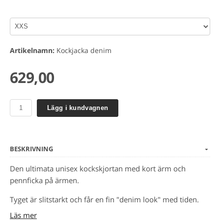
Artikelnamn:
Kockjacka denim
629,00
Lägg i kundvagnen
BESKRIVNING
Den ultimata unisex kockskjortan med kort ärm och
pennficka på ärmen.
Tyget är slitstarkt och får en fin "denim look" med tiden.
Läs mer
Förklädeshank i nacken. Unisex passform med slitsar i