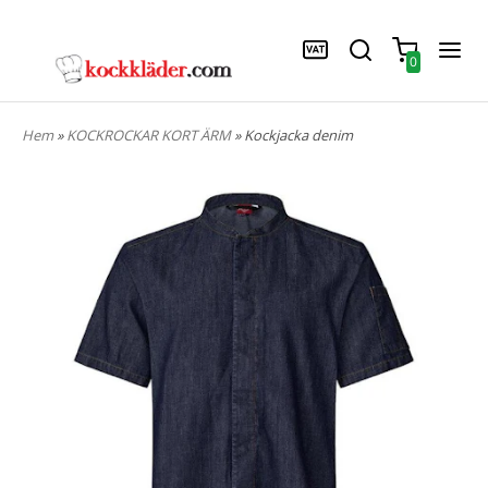
0
Hem
»
KOCKROCKAR KORT ÄRM
» Kockjacka denim