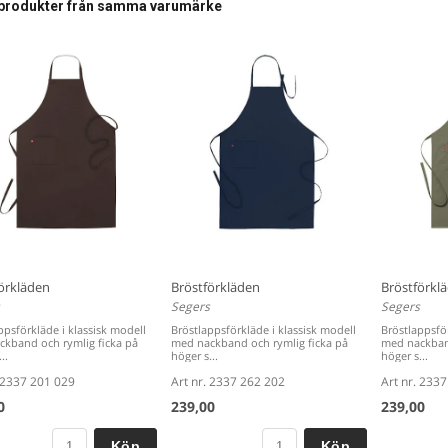
produkter från samma varumärke
örkläden
Bröstförkläden
Bröstförkl
Segers
Segers
ppsförkläde i klassisk modell
Bröstlappsförkläde i klassisk modell
Bröstlappsför
kband och rymlig ficka på
med nackband och rymlig ficka på
med nackband
..
höger s...
höger s...
. 2337 201 029
Art nr. 2337 262 202
Art nr. 233
0
239,00
239,00
Köp
Köp