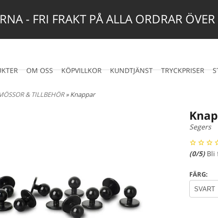
NA - FRI FRAKT PÅ ALLA ORDRAR ÖVER
UKTER
OM OSS
KÖPVILLKOR
KUNDTJÄNST
TRYCKPRISER
S
MÖSSOR & TILLBEHÖR
» Knappar
Knap
Segers
(
0
/5)
Bli
FÄRG: