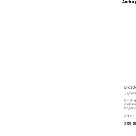
Andra 
Bröstf
Segers
Bröstla
med nac
höger s.
Art nr
239,0