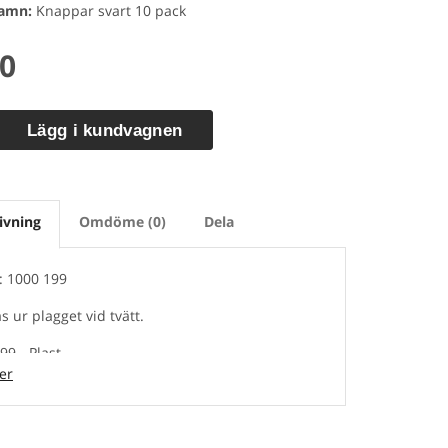
namn:
Knappar svart 10 pack
00
Lägg i kundvagnen
ivning
Omdöme (0)
Dela
r: 1000 199
s ur plagget vid tvätt.
99 - Plast
er