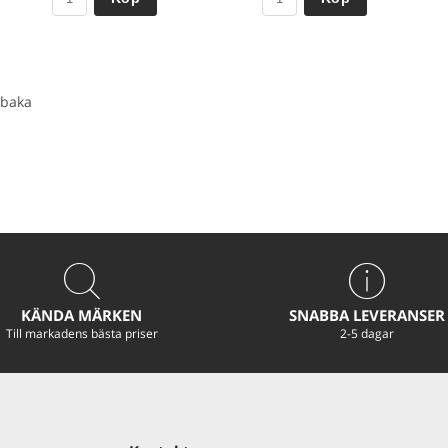
baka
KÄNDA MÄRKEN
SNABBA LEVERANSER
Till markadens bästa priser
2-5 dagar