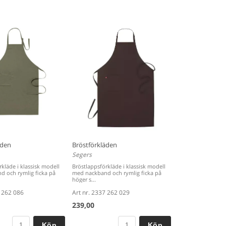
äden
Bröstförkläden
Segers
kläde i klassisk modell
Bröstlappsförkläde i klassisk modell
 och rymlig ficka på
med nackband och rymlig ficka på
höger s...
7 262 086
Art nr. 2337 262 029
239,00
Köp
Köp