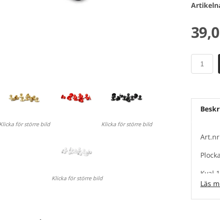
Artikel
39,
Beskr
Klicka för större bild
Klicka för större bild
Art.n
Plocka
Kval 1
Klicka för större bild
Läs m