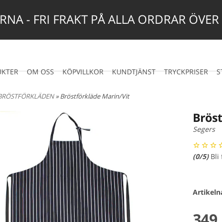
NA - FRI FRAKT PÅ ALLA ORDRAR ÖVER
UKTER
OM OSS
KÖPVILLKOR
KUNDTJÄNST
TRYCKPRISER
S
BRÖSTFÖRKLÄDEN
» Bröstförkläde Marin/Vit
Brös
Segers
(
0
/5)
Bli
Artikel
349