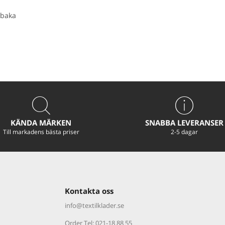
baka
KÄNDA MÄRKEN
SNABBA LEVERANSER
Till markadens bästa priser
2-5 dagar
Kontakta oss
info@textilklader.
se
Order Tel: 021-18 88 55