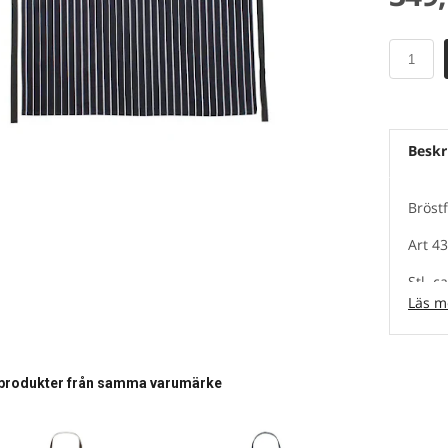
Beskr
Bröstf
Art 4
Stl. c
Läs m
Tryckt
Regle
produkter från samma varumärke
Kval 