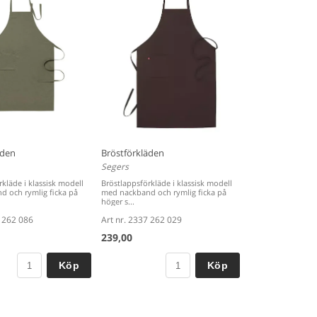
äden
Bröstförkläden
Segers
kläde i klassisk modell
Bröstlappsförkläde i klassisk modell
 och rymlig ficka på
med nackband och rymlig ficka på
höger s...
7 262 086
Art nr. 2337 262 029
239,00
Köp
Köp