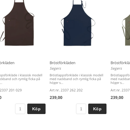
örkläden
Bröstförkläden
Bröstförkl
Segers
Segers
ppsförkläde i klassisk modell
Bröstlappsförkläde i klassisk modell
Bröstlappsför
kband och rymlig ficka på
med nackband och rymlig ficka på
med nackband
..
höger s...
höger s...
. 2337 201 029
Art nr. 2337 262 202
Art nr. 233
0
239,00
239,00
Köp
Köp