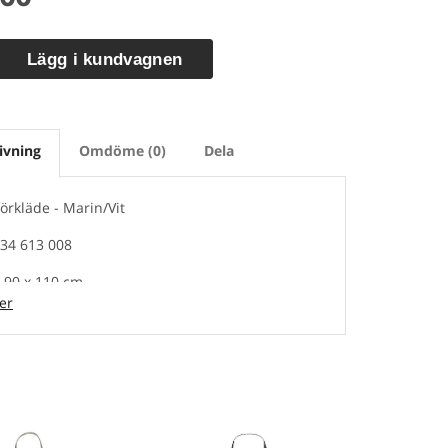
Lägg i kundvagnen
ivning
Omdöme (0)
Dela
örkläde - Marin/Vit
334 613 008
a 90 x 110 cm
er
 rand. Innerficka på höger sida av bröstlapp.
rbart nackband.
613 - 100% bomull. Tvätt 60°C.