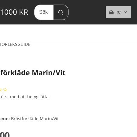
 1000 KR
(0)
TORLEKSGUIDE
tförkläde Marin/Vit
 först med att betygsätta.
namn:
Bröstförkläde Marin/Vit
,00