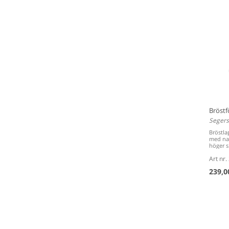
Bröstf
Segers
Bröstla
med nac
höger s.
Art nr
239,0