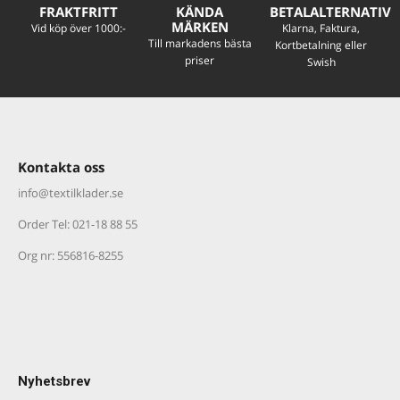
FRAKTFRITT
KÄNDA
BETALALTERNATIV
MÄRKEN
Vid köp över 1000:-
Klarna, Faktura,
Till markadens bästa
Kortbetalning eller
priser
Swish
Kontakta oss
info@textilklader.
se
Order Tel: 021-18 88 55
Org nr: 556816-8255
Nyhetsbrev