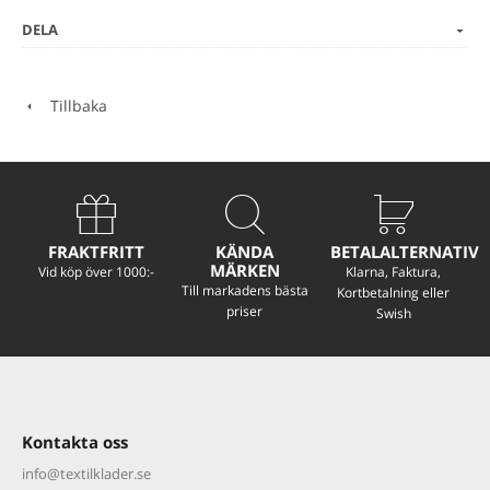
Leveranstid 1-2 veckor
DELA
Notera:
Tillbaka
Skriv in vilket namn som ska broderas och brodyrstil 1-6 i
meddelande fältet i kassan.
1. Brush Skript
2. Designer
FRAKTFRITT
KÄNDA
BETALALTERNATIV
MÄRKEN
Vid köp över 1000:-
Klarna, Faktura,
3. Grande
Till markadens bästa
Kortbetalning eller
priser
Swish
4. Block Light
5. Block 2
6. Goudy Bold
Kontakta oss
info@textilklader.
se