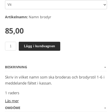
Artikelnamn:
Namn brodyr
85,00
Lägg i kundvagnen
BESKRIVNING
Skriv in vilket namn som ska broderas och brodyrstil 1-6 i
meddelande fältet i kassan.
1 raders
Läs mer
För och efternamn.
OMDÖME