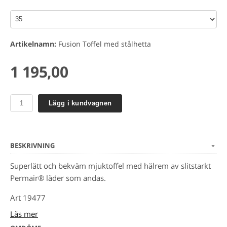
Artikelnamn:
Fusion Toffel med stålhetta
1 195,00
Lägg i kundvagnen
BESKRIVNING
Superlätt och bekväm mjuktoffel med hälrem av slitstarkt
Permair® läder som andas.
Art 19477
Läs mer
Extra halkhämmande och stötabsorberande yttersula.