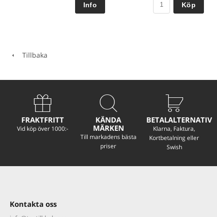
Köp
Tillbaka
FRAKTFRITT
KÄNDA
BETALALTERNATIV
MÄRKEN
Vid köp över 1000:-
Klarna, Faktura,
Till markadens bästa
Kortbetalning eller
priser
Swish
Kontakta oss