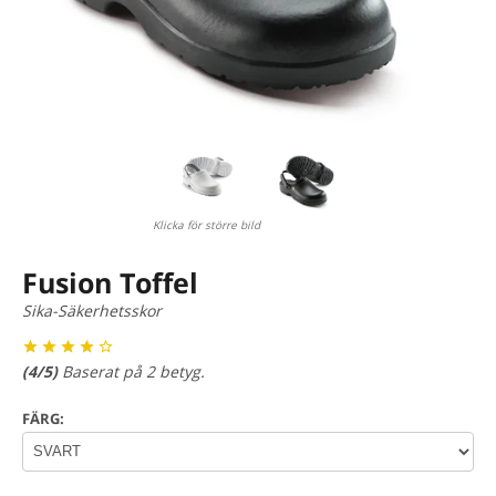
Klicka för större bild
Fusion Toffel
Sika-Säkerhetsskor
(
4
/5)
Baserat på
2
betyg.
FÄRG: