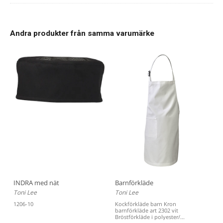
Andra produkter från samma varumärke
INDRA med nät
Barnförkläde
Toni Lee
Toni Lee
1206-10
Kockförkläde barn Kron
barnförkläde art 2302 vit
Bröstförkläde i polyester/...