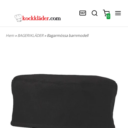
0
Hem
»
BAGERIKLÄDER
» Bagarmössa barnmodell