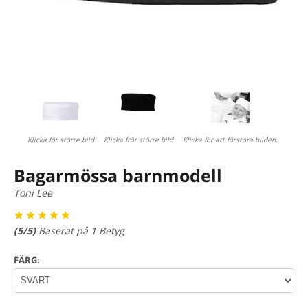
Klicka för större bild
Klicka frör större bild
Klicka för att förstora bilden.
Bagarmössa barnmodell
Toni Lee
(
5
/5)
Baserat på
1
Betyg
FÄRG: