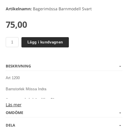
Artikelnamn:
Bagerimössa Barnmodell Svart
75,00
Lägg i kundvagnen
BESKRIVNING
Art 1200
Barnstorlek Mössa Indra
Barnstorlek i 2 olika färger
Läs mer
Beskrivning:
OMDÖME
Mössa typ pillerburk. Reglerbar storlek 53-57 cm
65% polyester 35% bomull. Vikt 205 gram/m².
DELA