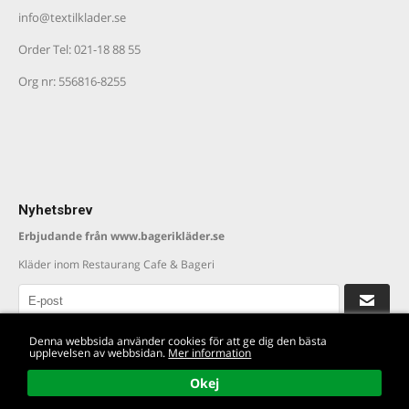
info@textilklader.
se
Order Tel: 021-18 88 55
Org nr: 556816-8255
Nyhetsbrev
Erbjudande från www.bagerikläder.se
Kläder inom Restaurang Cafe & Bageri
Läs våra villkor
Denna webbsida använder cookies för att ge dig den bästa
upplevelsen av webbsidan.
Mer information
This site is protected by reCAPTCHA and the Google
Privacy Policy
and
Terms
of Service
apply.
Okej